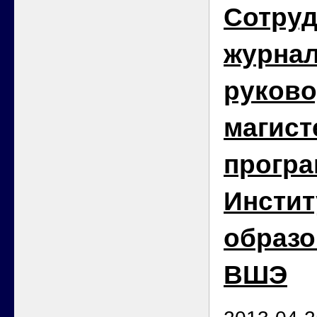
Сотруд
журнал
руков
магист
прогр
Инстит
образо
ВШЭ