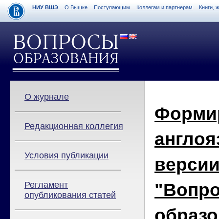
НИУ ВШЭ
О Вышке
Поступающим
Коллегам и партнерам
Книги, 
О журнале
Форми
Редакционная коллегия
англо
Условия публикации
версии
"Вопр
Регламент
опубликования статей
образо