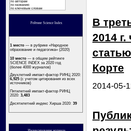
по авторам
по названию
по ключевым словам
В трет
Рейтинг Science Index
2014 г.
1 место
— в рубрике «Народное
статью
образование и педагогика» (2020)
10 место
— в общем рейтинге
SCIENCE INDEX за 2020 год
Корте
(более 4000 журналов)
Двухлетний импакт-фактор РИНЦ 2020:
6,925
(с учетом цитирования из всех
источников)
2014-05-1
Пятилетний импакт-фактор РИНЦ
2020:
3,483
Десятилетний индекс Хирша 2020
:
39
Публик
резуль
Индексирование журнала