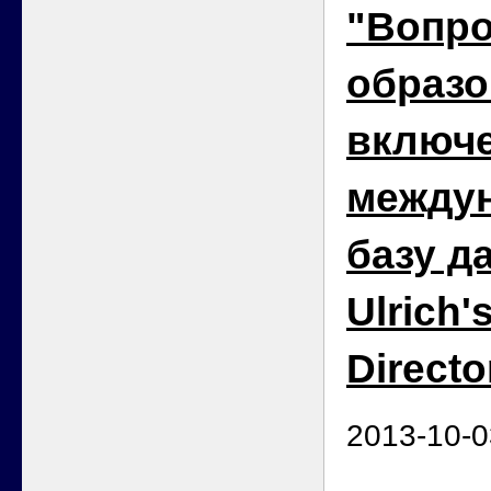
"Вопр
образо
включе
между
базу д
Ulrich'
Directo
2013-10-0